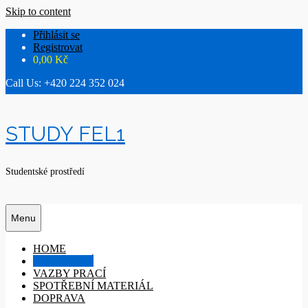
Skip to content
Přihlásit se
Registrovat
0,00
Kč
Call Us: +420 224 352 024
STUDY FEL1
Studentské prostředí
Menu
HOME
TISK PRACÍ
VAZBY PRACÍ
SPOTŘEBNÍ MATERIÁL
DOPRAVA