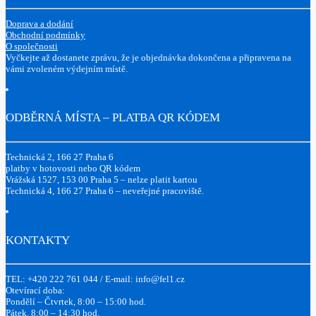
Doprava a dodání
Obchodní podmínky
O společnosti
Vyčkejte až dostanete zprávu, že je objednávka dokončena a připravena na
vámi zvoleném výdejním místě.
ODBĚRNÁ MÍSTA – PLATBA QR KÓDEM
Technická 2, 166 27 Praha 6
platby v hotovosti nebo QR kódem
Vrážská 1527, 153 00 Praha 5 – nelze platit kartou
Technická 4, 166 27 Praha 6 – neveřejné pracoviště.
KONTAKTY
TEL: +420 222 761 044 / E-mail: info@fel1.cz
Otevírací doba:
Pondělí – Čtvrtek, 8:00 – 15:00 hod.
Pátek, 8:00 – 14:30 hod.